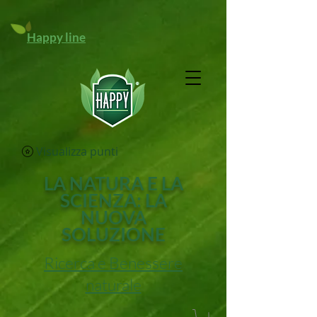
Happy line
Visualizza punti
LA NATURA E LA
SCIENZA: LA
NUOVA
SOLUZIONE
Ricerca e Benessere
naturale