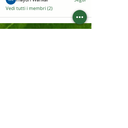
Vedi tutti i membri (2)
Iscriviti alla nostra mailing
list
Accetto l'informativa sulla privacy.
Vedi
informativa sulla privacy
Iscriviti ora
Contattaci:
Eco & Biofood div.
dal lunedì al venerdì
/
www.rugiada.org