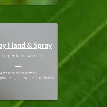
y Hand & Spray
giene per le mascherine
A base di oli essenziali
 piante: igienizza, purifica, risolve