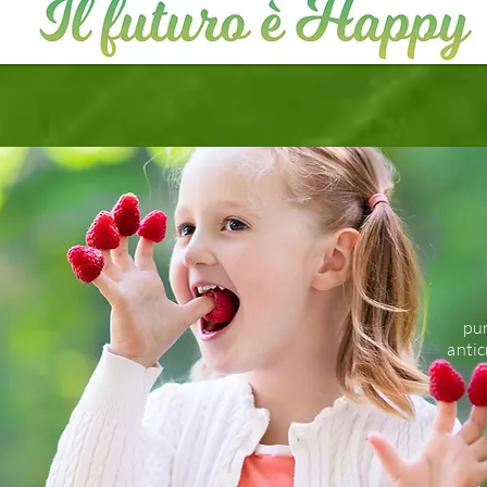
pur
antic