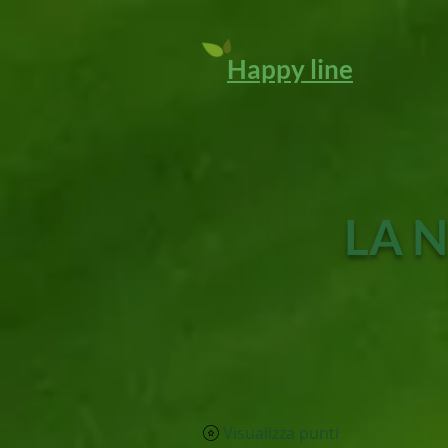
Happy line
LA N
Visualizza punti