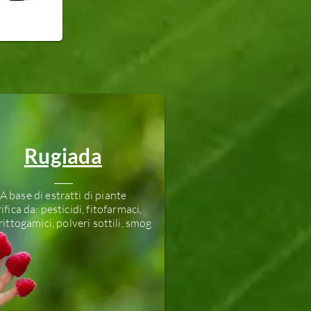
Rugiada
A base di estratti di piante
ifica da: pesticidi, fitofarmaci,
rittogamici, polveri sottili, smog