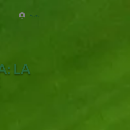
Accedi
A: LA
E