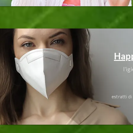
Happ
l'i
estratti di