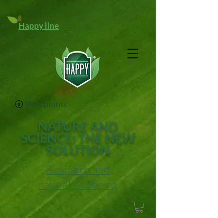
Happy line
View points
NATURE AND
SCIENCE: THE NEW
SOLUTION
Research and
natural wellbeing